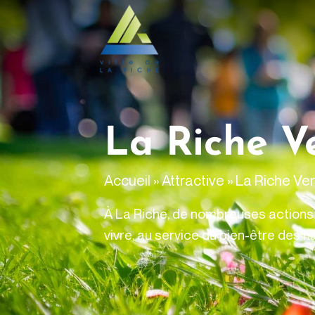
contenu
principal
La Riche V
Accueil
»
Attractive
»
La Riche Ver
À La Riche, de nombreuses actions c
vivre, au service du bien-être des h