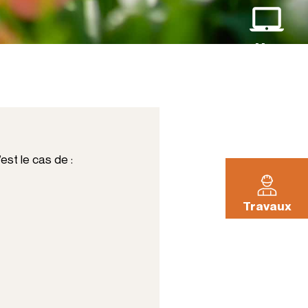
Mes
démarches
La Pléiade
est le cas de :
Travaux