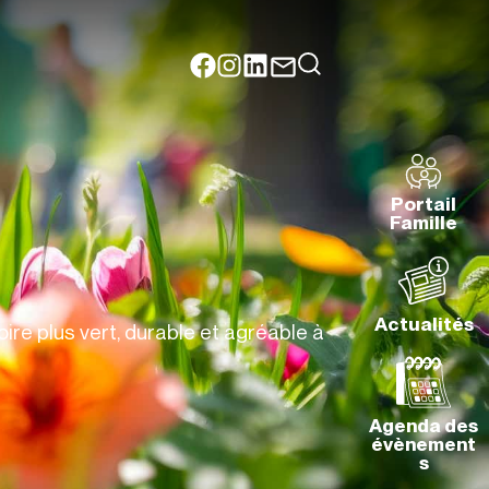
Portail
Famille
Actualités
ire plus vert, durable et agréable à
Agenda des
évènement
s