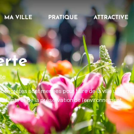
MA VILLE
PRATIQUE
ATTRACTIVE
erte
te
oncrètes sont menées pour faire de la ville un territo
abitants et de la préservation de l’environnement.