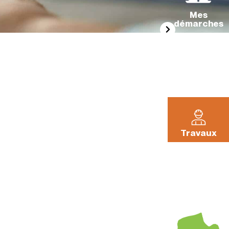
Mes
démarches
La Pléiade
Travaux