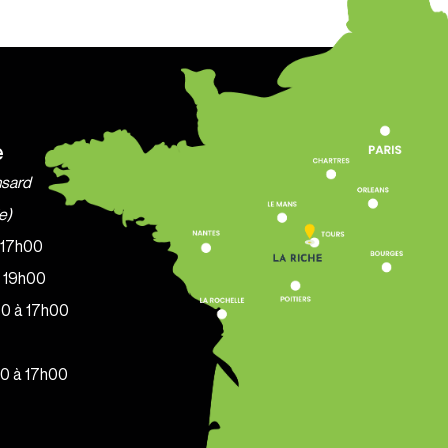
e
nsard
e)
à 17h00
à 19h00
30 à 17h00
30 à 17h00