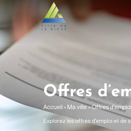
contenu
principal
Offres d’em
Accueil
»
Ma ville
»
Offres d’emplo
Explorez les offres d'emploi et de s