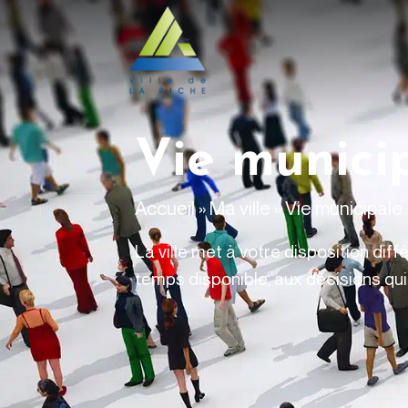
contenu
principal
Vie munici
Accueil
»
Ma ville
»
Vie municipale
La ville met à votre disposition dif
temps disponible, aux décisions qui 