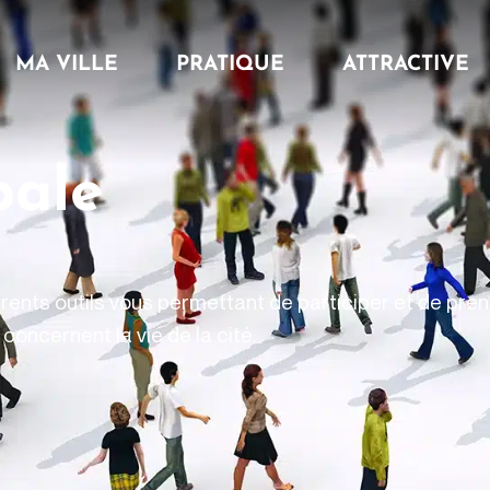
MA VILLE
PRATIQUE
ATTRACTIVE
pale
férents outils vous permettant de participer et de pren
concernent la vie de la cité.