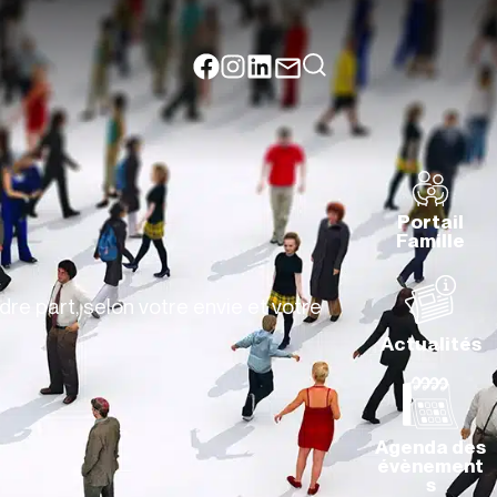
Portail
Famille
dre part, selon votre envie et votre
Actualités
Agenda des
évènement
s