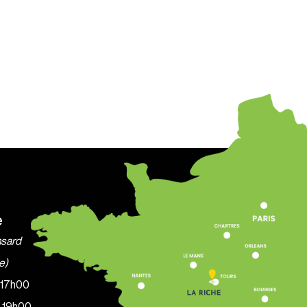
e
nsard
e)
à 17h00
à 19h00