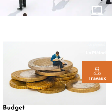
Mes
démarches
La Pléiade
Travaux
Budget