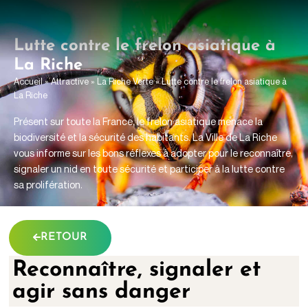
contenu
principal
Lutte contre le frelon asiatique à
La Riche
Accueil
»
Attractive
»
La Riche Verte
»
Lutte contre le frelon asiatique à
La Riche
Présent sur toute la France, le frelon asiatique menace la
biodiversité et la sécurité des habitants. La Ville de La Riche
vous informe sur les bons réflexes à adopter pour le reconnaître,
signaler un nid en toute sécurité et participer à la lutte contre
sa prolifération.
RETOUR
Reconnaître, signaler et
agir sans danger