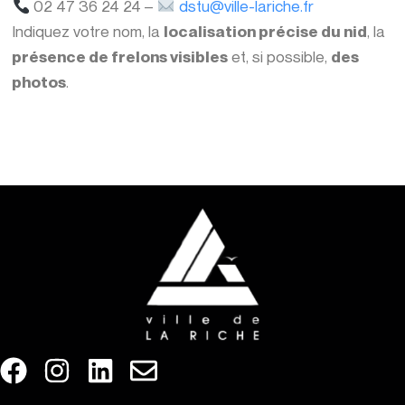
02 47 36 24 24 –
dstu@ville-lariche.fr
Indiquez votre nom, la
localisation précise du nid
, la
présence de frelons visibles
et, si possible,
des
photos
.