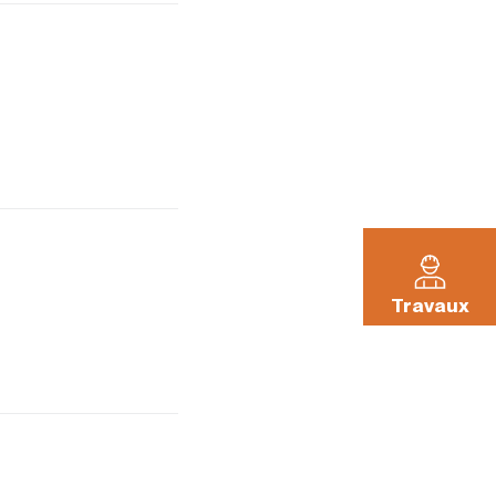
Mes
démarches
La Pléiade
Travaux