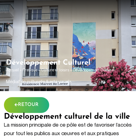
contenu
principal
Développement Culturel
Accueil
»
Pratique
»
Culture et loisirs
»
Développement Culturel
Médiation culturelle & arts visuels
RETOUR
Développement culturel de la ville
La mission principale de ce pôle est de favoriser l’accès
pour tout les publics aux œuvres et aux pratiques