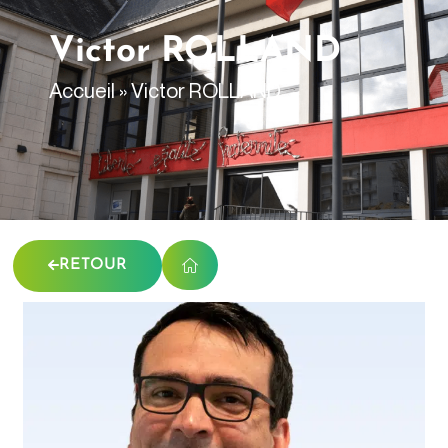
contenu
principal
Victor ROLLAND
Accueil
»
Victor ROLLAND
RETOUR