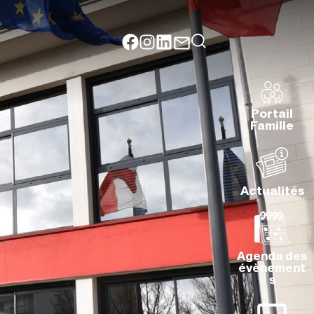
Portail
Famille
Actualités
Agenda des
évènement
s