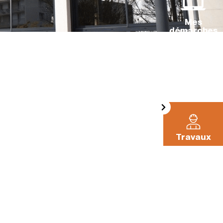
Mes
démarches
La Pléiade
Travaux