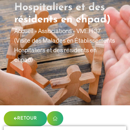
contenu
Hospitaliers et des
principal
résidents en ehpad)
Accueil
»
Associations
»
VMEH 37
(Visite des Malades en Établissements
Hospitaliers et des résidents en
ehpad)
RETOUR