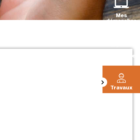
Mes
démarches
La Pléiade
Travaux