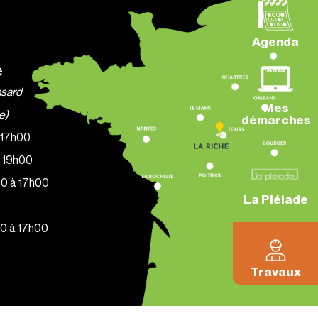
Agenda
e
nsard
Mes
e)
démarches
à 17h00
à 19h00
30 à 17h00
La Pléiade
30 à 17h00
Travaux