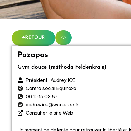
RETOUR
Pazapas
Gym douce (méthode Feldenkrais)
Président : Audrey ICE
Centre social Équinoxe
06 10 15 02 87
audrey.ice@wanadoo.fr
Consulter le site Web
Un moment de détente pour retrouver la liberté et le