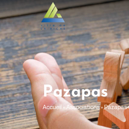
contenu
principal
Pazapas
Accueil
»
Associations
»
Pazapas