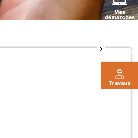
Mes
démarches
La Pléiade
Travaux