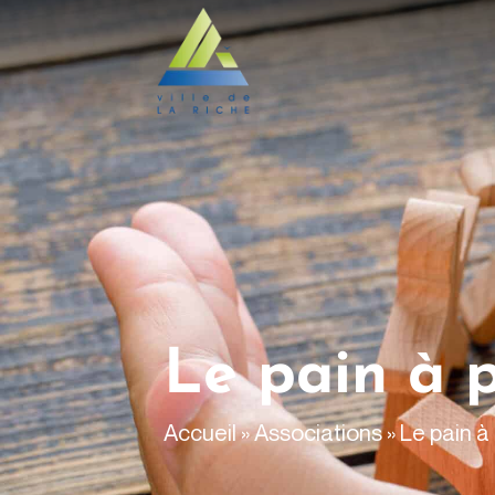
contenu
principal
Le pain à 
Accueil
»
Associations
»
Le pain à