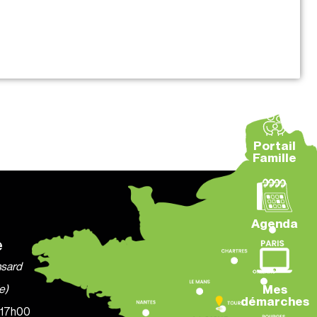
Portail
Famille
Agenda
e
nsard
e)
Mes
démarches
à 17h00