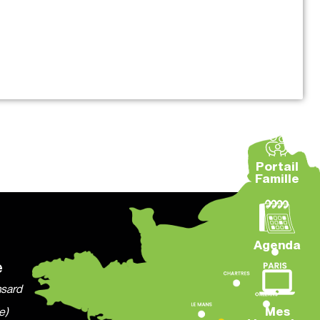
Portail
Famille
Agenda
e
nsard
Mes
e)