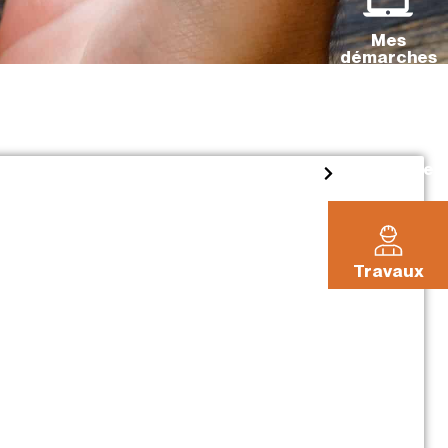
Mes
démarches
La Pléiade
Travaux