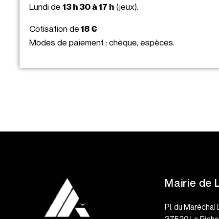
Lundi de
13 h 30 à 17 h
(jeux).
Cotisation de
18 €
Modes de paiement : chèque, espèces.
Mairie de 
Pl. du Maréchal 
37520 La Rich