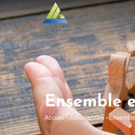
contenu
principal
Ensemble e
Accueil
»
Associations
»
Ensemble