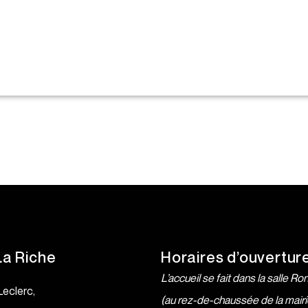
La Riche
Horaires d’ouvertur
L’accueil se fait dans la salle Ro
Leclerc,
(au rez-de-chaussée de la mairi
e