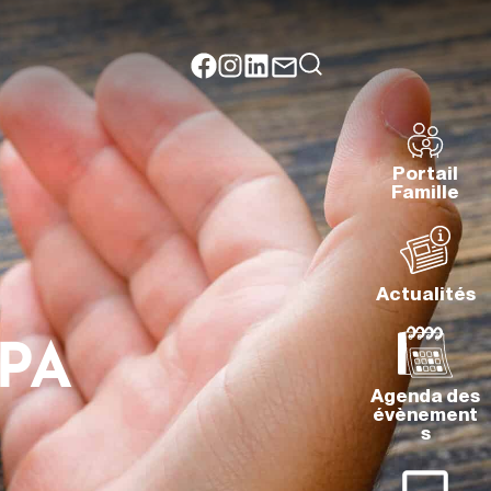
Portail
Famille
Actualités
RPA
Agenda des
évènement
s