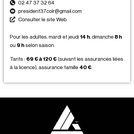
02 47 37 32 64
president37colr@gmail.com
Consulter le site Web
Pour les adultes, mardi et jeudi
14 h
, dimanche
8 h
ou
9 h
selon saison.
Tarifs :
69 € à 120 €
(suivant les assurances liées
à la licence), assurance famille
40 €
.