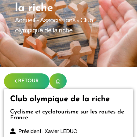
contenu
la riche
principal
Accueil
»
Associations
»
Club
olympique de la riche
RETOUR
Club olympique de la riche
Cyclisme et cyclotourisme sur les routes de
France
Président : Xavier LEDUC