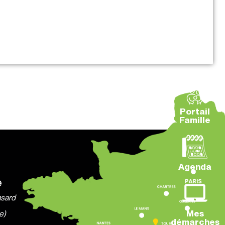
Portail
Famille
Agenda
e
nsard
Mes
e)
démarches