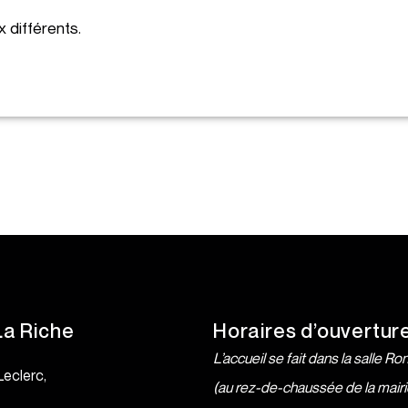
 différents.
La Riche
Horaires d’ouvertur
L’accueil se fait dans la salle Ro
Leclerc,
(au rez-de-chaussée de la mairi
e