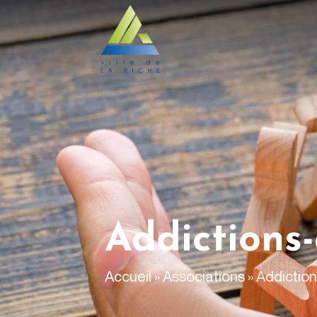
contenu
principal
Addictions-
Accueil
»
Associations
»
Addiction