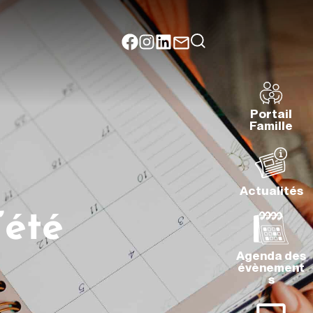
Portail
Famille
Actualités
’été
Agenda des
évènement
s