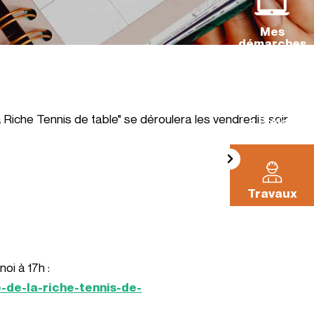
Mes
démarches
 Riche Tennis de table" se déroulera les vendredis soir
La Pléiade
Travaux
oi à 17h :
-de-la-riche-tennis-de-