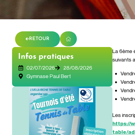
RETOUR
La 6ème é
Infos pratiques
suivants 
02/07/2026
28/08/2026
Vendred
Gymnase Paul Bert
Vendred
Vendre
Vendr
Les inscri
https://
table/ad