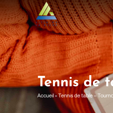
contenu
principal
Tennis de t
Accueil
»
Tennis de table – Tourno