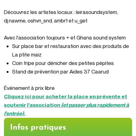
Découvrez les artistes locaux :
leirasoundsystem,
dj.nawme,
oshvn_snd,
ambr1
et u_get
Avec
l'association toujours +
et
Ghana sound system
Sur place bar et restauration avec des produits de
L
a ptite maiz
Coin fripe pour dénicher des petites pépites
Stand de prévention par
Aides 37 Caarud
Événement à prix libre
Cliquez ici pour acheter la place en prévente et
soutenir l'association
(et passer plus rapidement à
l'entrée)
.
Infos pratiques