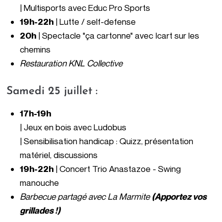
| Multisports avec Educ Pro Sports
19h-22h
| Lutte / self-defense
20h
| Spectacle "ça cartonne" avec Icart sur les
chemins
Restauration KNL Collective
Samedi 25 juillet :
17h-19h
|
Jeux en bois avec
Ludobus
| Sensibilisation handicap : Quizz, présentation
matériel, discussions
19h-22h
|
Concert Trio Anastazoe -
Swing
manouche
Barbecue partagé
avec
La Marmite
(Apportez vos
grillades !)