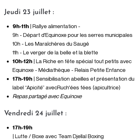
Jeudi 23 juillet :
9h-11h
| Rallye alimentation -
9h -
Départ d'Equinoxe pour
les serres municipales
10h -
Les Maraîchères du Saugé
11h -
Le verger de la belle et la blette
10h-12h
| La Riche en fête spécial tout petits avec
Equinoxe - Médiathèque - Relais Petite Enfance
17h-19h
|
Sensibilisation abeilles et présentation du
label “Apicité” avec
Ruch'ées fées (apicultrice)
Repas partagé avec
Equinoxe
Vendredi 24 juillet :
17h-19h
| Lutte / Boxe avec
Team Djellal Boxing