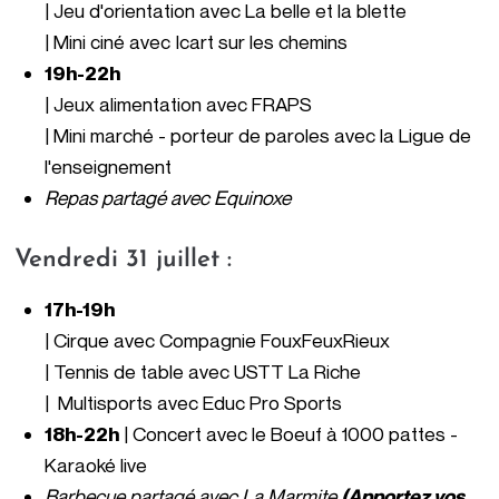
| Jeu d'orientation avec La belle et la blette
| Mini ciné avec Icart sur les chemins
19h-22h
| Jeux alimentation avec FRAPS
| Mini marché - porteur de paroles avec la Ligue de
l'enseignement
Repas partagé avec
Equinoxe
Vendredi 31 juillet :
17h-19h
| Cirque avec Compagnie FouxFeuxRieux
| Tennis d
e table avec USTT La Riche
| Multisports avec
Educ Pro Sports
18h-22h
|
Concert avec le Boeuf à 1000 pattes -
Karaoké live
Barbecue partagé
avec
La Marmite
(Apportez vos